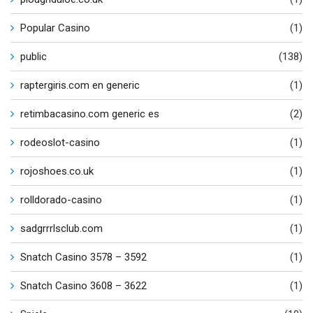
Popular Casino
(1)
public
(138)
raptergiris.com en generic
(1)
retimbacasino.com generic es
(2)
rodeoslot-casino
(1)
rojoshoes.co.uk
(1)
rolldorado-casino
(1)
sadgrrrlsclub.com
(1)
Snatch Casino 3578 – 3592
(1)
Snatch Casino 3608 – 3622
(1)