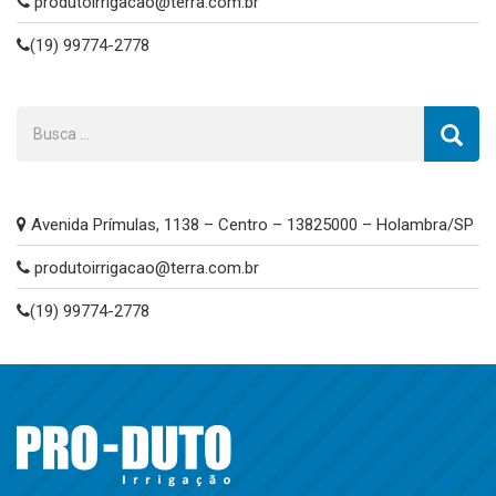
produtoirrigacao@terra.com.br
(19) 99774-2778
Avenida Prímulas, 1138 – Centro – 13825000 – Holambra/SP
produtoirrigacao@terra.com.br
(19) 99774-2778