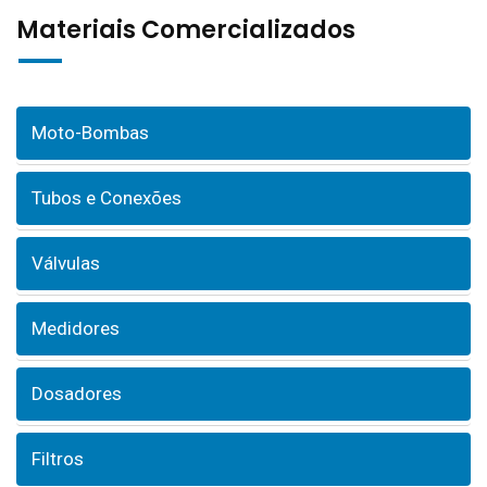
Materiais Comercializados
Moto-Bombas
Tubos e Conexões
Válvulas
Medidores
Dosadores
Filtros