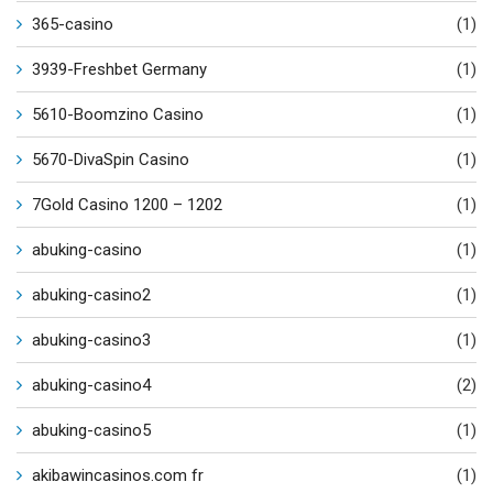
365-casino
(1)
3939-Freshbet Germany
(1)
5610-Boomzino Casino
(1)
5670-DivaSpin Casino
(1)
7Gold Casino 1200 – 1202
(1)
abuking-casino
(1)
abuking-casino2
(1)
abuking-casino3
(1)
abuking-casino4
(2)
abuking-casino5
(1)
akibawincasinos.com fr
(1)