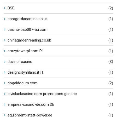
BSB
(2)
caragordacantina.co.uk
(1)
casino-bsb007-au.com
(1)
chinagardenreading.co.uk
(1)
crazytowerpl.com PL
(1)
davinci-casino
(3)
designcitymilano.it IT
(1)
dogaldogum.com
(2)
elvisluckcasino.com promotions generic
(1)
empirea-casino-de.com DE
(1)
equipment-statt-power.de
(1)