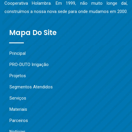
Cooperativa Holambra. Em 1999, não muito longe daí,
construímos a nossa nova sede para onde mudamos em 2000.
Mapa Do Site
Principal
PRO-DUTO Irrigação
Projetos
Segmentos Atendidos
Serviços
Materiais
Parceiros
Notícias