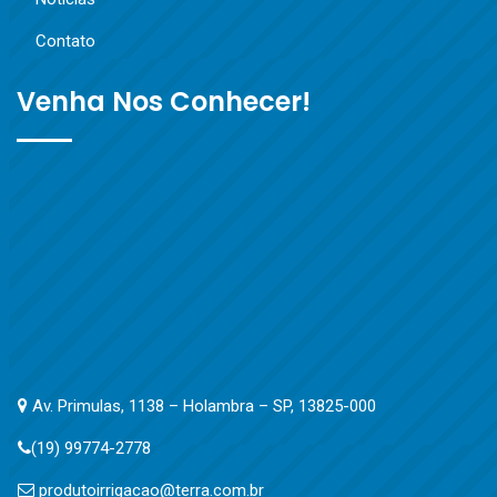
Contato
Venha Nos Conhecer!
Av. Primulas, 1138 – Holambra – SP, 13825-000
(19) 99774-2778
produtoirrigacao@terra.com.br