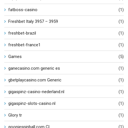
fatboss-casino
(1)
Freshbet Italy 3957 – 3959
(1)
freshbet-brazil
(1)
freshbet-france1
(1)
Games
(5)
ganecasino.com generic es
(1)
gbetplaycasino.com Generic
(1)
gigaspinz-casino-nederland.nl
(1)
gigaspinz-slots-casino.nl
(1)
Glory tr
(1)
gooniespinball.com CL
(1)