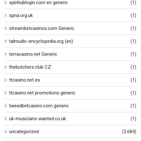
spinhublogin.com en generic
(1)
spna.org.uk
(1)
streambetcasinos.com Generic
(1)
talmudic-encyclopedia.org (en)
(1)
terracasino.net Generic
(1)
thebutchers.club CZ
(1)
ttcasino.net es
(1)
ttcasino.net promotions generic
(1)
tweedbetcasino.com generic
(1)
uk-musicians-wanted.co.uk
(1)
uncategorized
(3.684)