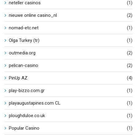
neteller casinos
(1)
nieuwe online casino_nl
(2)
nomad-etc.net
(1)
Olga Turkey (tr)
(1)
outmedia.org
(2)
pelican-casino
(2)
PinUp AZ
(4)
play-bizzo.com.gr
(1)
playaugustapines.com CL
(1)
ploughduloe.co.uk
(1)
Popular Casino
(1)