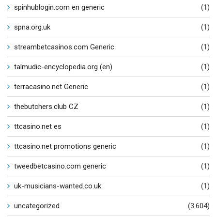
spinhublogin.com en generic
(1)
spna.org.uk
(1)
streambetcasinos.com Generic
(1)
talmudic-encyclopedia.org (en)
(1)
terracasino.net Generic
(1)
thebutchers.club CZ
(1)
ttcasino.net es
(1)
ttcasino.net promotions generic
(1)
tweedbetcasino.com generic
(1)
uk-musicians-wanted.co.uk
(1)
uncategorized
(3.604)