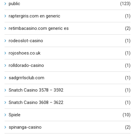
public
(123)
raptergiris.com en generic
(1)
retimbacasino.com generic es
(2)
rodeoslot-casino
(1)
rojoshoes.co.uk
(1)
rolldorado-casino
(1)
sadgrrrlsclub.com
(1)
Snatch Casino 3578 – 3592
(1)
Snatch Casino 3608 – 3622
(1)
Spiele
(10)
spinanga-casino
(2)