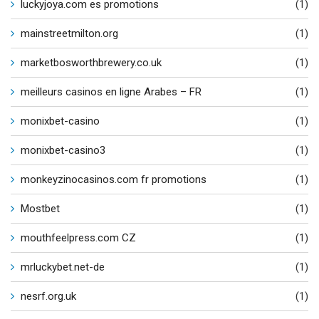
luckyjoya.com es promotions
(1)
mainstreetmilton.org
(1)
marketbosworthbrewery.co.uk
(1)
meilleurs casinos en ligne Arabes – FR
(1)
monixbet-casino
(1)
monixbet-casino3
(1)
monkeyzinocasinos.com fr promotions
(1)
Mostbet
(1)
mouthfeelpress.com CZ
(1)
mrluckybet.net-de
(1)
nesrf.org.uk
(1)