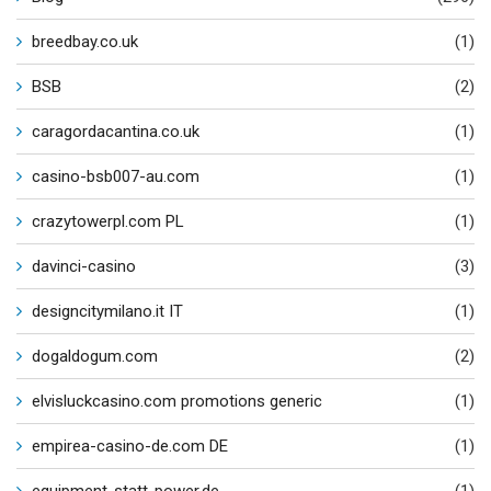
breedbay.co.uk
(1)
BSB
(2)
caragordacantina.co.uk
(1)
casino-bsb007-au.com
(1)
crazytowerpl.com PL
(1)
davinci-casino
(3)
designcitymilano.it IT
(1)
dogaldogum.com
(2)
elvisluckcasino.com promotions generic
(1)
empirea-casino-de.com DE
(1)