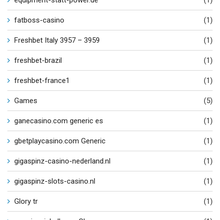
equipment-statt-power.de
(1)
fatboss-casino
(1)
Freshbet Italy 3957 – 3959
(1)
freshbet-brazil
(1)
freshbet-france1
(1)
Games
(5)
ganecasino.com generic es
(1)
gbetplaycasino.com Generic
(1)
gigaspinz-casino-nederland.nl
(1)
gigaspinz-slots-casino.nl
(1)
Glory tr
(1)