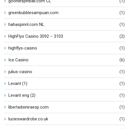
gooniespinball.com CL
(1)
greenbubblesampuan.com
(1)
hahaspinnl.com NL
(1)
HighFlys Casino 3092 – 3103
(2)
highflys-casino
(1)
Ice Casino
(6)
julius-casino
(1)
Levant (1)
(1)
Levant eng (2)
(1)
libertadsiniraesp.com
(1)
lucieswardrobe.co.uk
(1)