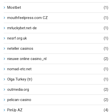
Mostbet
(1)
mouthfeelpress.com CZ
(1)
mrluckybet.net-de
(1)
nesrf.org.uk
(1)
neteller casinos
(1)
nieuwe online casino_nl
(2)
nomad-etc.net
(1)
Olga Turkey (tr)
(1)
outmedia.org
(2)
pelican-casino
(2)
PinUp AZ
(4)