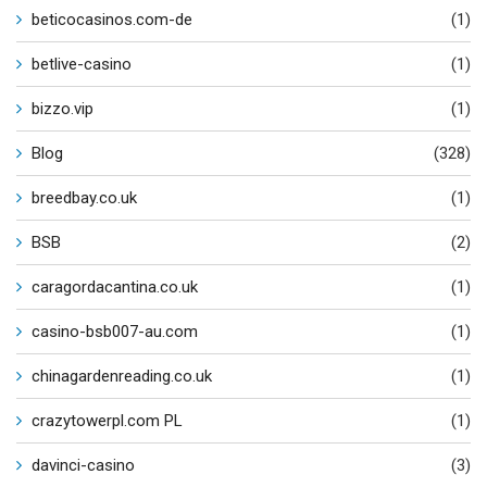
beticocasinos.com-de
(1)
betlive-casino
(1)
bizzo.vip
(1)
Blog
(328)
breedbay.co.uk
(1)
BSB
(2)
caragordacantina.co.uk
(1)
casino-bsb007-au.com
(1)
chinagardenreading.co.uk
(1)
crazytowerpl.com PL
(1)
davinci-casino
(3)