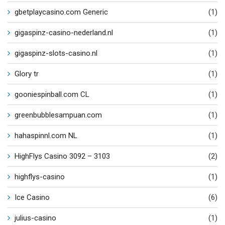
gbetplaycasino.com Generic
(1)
gigaspinz-casino-nederland.nl
(1)
gigaspinz-slots-casino.nl
(1)
Glory tr
(1)
gooniespinball.com CL
(1)
greenbubblesampuan.com
(1)
hahaspinnl.com NL
(1)
HighFlys Casino 3092 – 3103
(2)
highflys-casino
(1)
Ice Casino
(6)
julius-casino
(1)