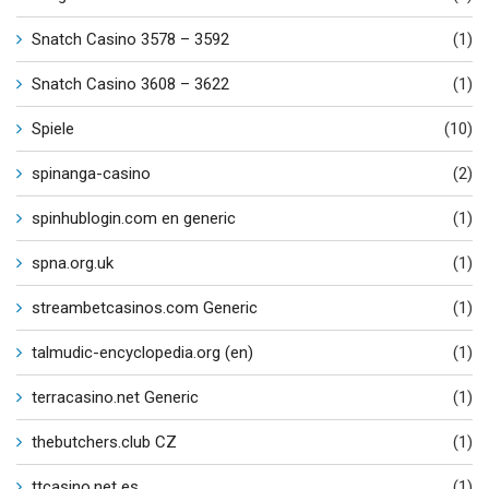
Snatch Casino 3578 – 3592
(1)
Snatch Casino 3608 – 3622
(1)
Spiele
(10)
spinanga-casino
(2)
spinhublogin.com en generic
(1)
spna.org.uk
(1)
streambetcasinos.com Generic
(1)
talmudic-encyclopedia.org (en)
(1)
terracasino.net Generic
(1)
thebutchers.club CZ
(1)
ttcasino.net es
(1)