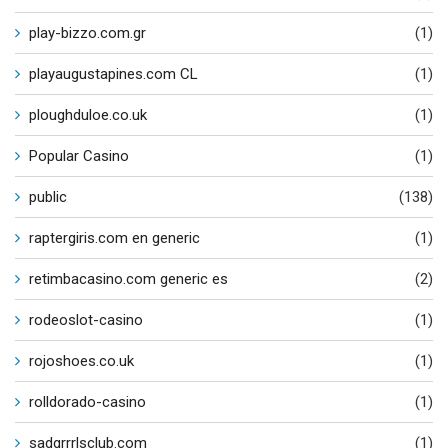
play-bizzo.com.gr
(1)
playaugustapines.com CL
(1)
ploughduloe.co.uk
(1)
Popular Casino
(1)
public
(138)
raptergiris.com en generic
(1)
retimbacasino.com generic es
(2)
rodeoslot-casino
(1)
rojoshoes.co.uk
(1)
rolldorado-casino
(1)
sadgrrrlsclub.com
(1)