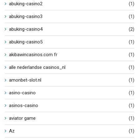
abuking-casino2
(1)
abuking-casino3
(1)
abuking-casino4
(2)
abuking-casino5
(1)
akibawincasinos.com fr
(1)
alle nederlandse casinos_nl
(1)
amonbet-slot.nl
(1)
asino-casino
(1)
asinos-casino
(1)
aviator game
(1)
Az
(1)