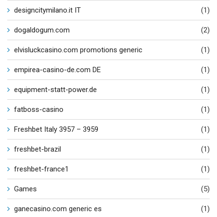
designcitymilano.it IT
(1)
dogaldogum.com
(2)
elvisluckcasino.com promotions generic
(1)
empirea-casino-de.com DE
(1)
equipment-statt-power.de
(1)
fatboss-casino
(1)
Freshbet Italy 3957 – 3959
(1)
freshbet-brazil
(1)
freshbet-france1
(1)
Games
(5)
ganecasino.com generic es
(1)