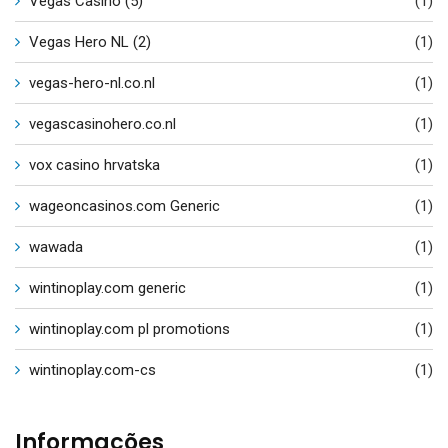
Vegas Casino (5)
(1)
Vegas Hero NL (2)
(1)
vegas-hero-nl.co.nl
(1)
vegascasinohero.co.nl
(1)
vox casino hrvatska
(1)
wageoncasinos.com Generic
(1)
wawada
(1)
wintinoplay.com generic
(1)
wintinoplay.com pl promotions
(1)
wintinoplay.com-cs
(1)
Informações