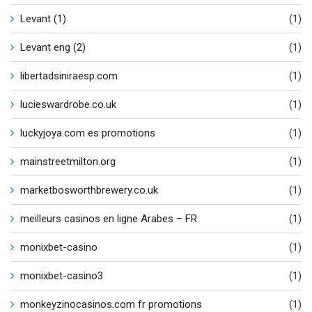
Levant (1)
(1)
Levant eng (2)
(1)
libertadsiniraesp.com
(1)
lucieswardrobe.co.uk
(1)
luckyjoya.com es promotions
(1)
mainstreetmilton.org
(1)
marketbosworthbrewery.co.uk
(1)
meilleurs casinos en ligne Arabes – FR
(1)
monixbet-casino
(1)
monixbet-casino3
(1)
monkeyzinocasinos.com fr promotions
(1)