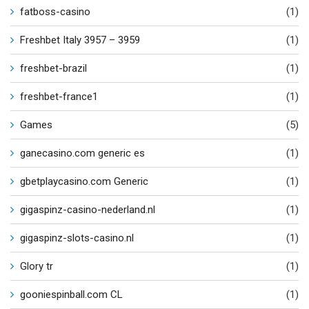
fatboss-casino
(1)
Freshbet Italy 3957 – 3959
(1)
freshbet-brazil
(1)
freshbet-france1
(1)
Games
(5)
ganecasino.com generic es
(1)
gbetplaycasino.com Generic
(1)
gigaspinz-casino-nederland.nl
(1)
gigaspinz-slots-casino.nl
(1)
Glory tr
(1)
gooniespinball.com CL
(1)