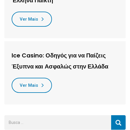
Έλληνα Παίκτη
Ver Mais
Ice Casino: Οδηγός για να Παίζεις
Έξυπνα και Ασφαλώς στην Ελλάδα
Ver Mais