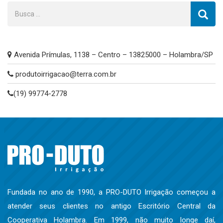
Avenida Prímulas, 1138 – Centro – 13825000 – Holambra/SP
produtoirrigacao@terra.com.br
(19) 99774-2778
Fundada no ano de 1990, a PRO-DUTO Irrigação começou a
atender seus clientes no antigo Escritório Central da
Cooperativa Holambra. Em 1999, não muito longe daí,