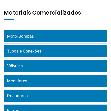
Materiais Comercializados
Moto-Bombas
Tubos e Conexões
Válvulas
Medidores
Dosadores
Filtros