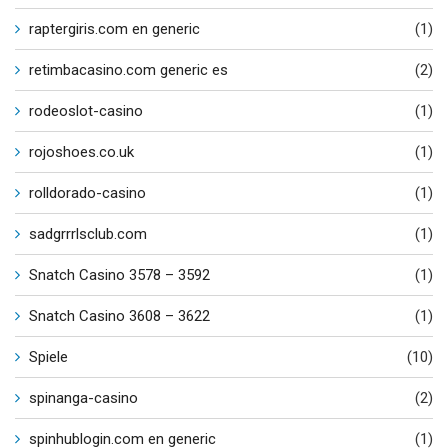
raptergiris.com en generic
(1)
retimbacasino.com generic es
(2)
rodeoslot-casino
(1)
rojoshoes.co.uk
(1)
rolldorado-casino
(1)
sadgrrrlsclub.com
(1)
Snatch Casino 3578 – 3592
(1)
Snatch Casino 3608 – 3622
(1)
Spiele
(10)
spinanga-casino
(2)
spinhublogin.com en generic
(1)