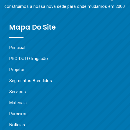
construímos a nossa nova sede para onde mudamos em 2000.
Mapa Do Site
Principal
PRO-DUTO Irrigação
Projetos
Segmentos Atendidos
Serviços
Materiais
Parceiros
Notícias