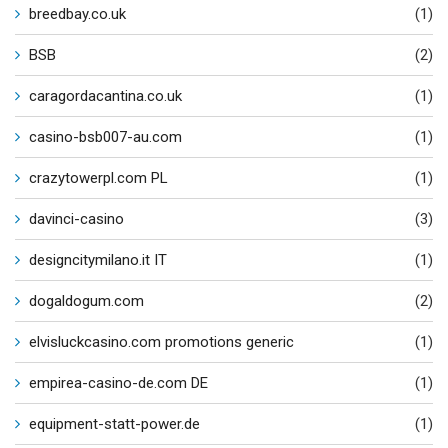
breedbay.co.uk
(1)
BSB
(2)
caragordacantina.co.uk
(1)
casino-bsb007-au.com
(1)
crazytowerpl.com PL
(1)
davinci-casino
(3)
designcitymilano.it IT
(1)
dogaldogum.com
(2)
elvisluckcasino.com promotions generic
(1)
empirea-casino-de.com DE
(1)
equipment-statt-power.de
(1)