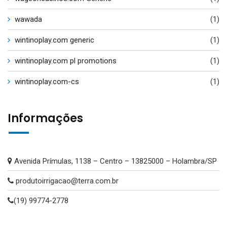
wawada
(1)
wintinoplay.com generic
(1)
wintinoplay.com pl promotions
(1)
wintinoplay.com-cs
(1)
Informações
Avenida Prímulas, 1138 – Centro – 13825000 – Holambra/SP
produtoirrigacao@terra.com.br
(19) 99774-2778