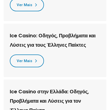
Ver Mais
Ice Casino: Οδηγός, Προβλήματα και
Λύσεις για τους Έλληνες Παίκτες
Ver Mais
Ice Casino στην Ελλάδα: Οδηγός,
Προβλήματα και Λύσεις για τον