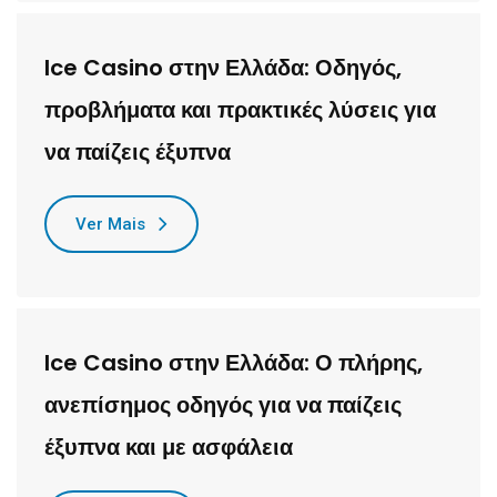
Ice Casino στην Ελλάδα: Οδηγός,
προβλήματα και πρακτικές λύσεις για
να παίζεις έξυπνα
Ver Mais
Ice Casino στην Ελλάδα: Ο πλήρης,
ανεπίσημος οδηγός για να παίζεις
έξυπνα και με ασφάλεια