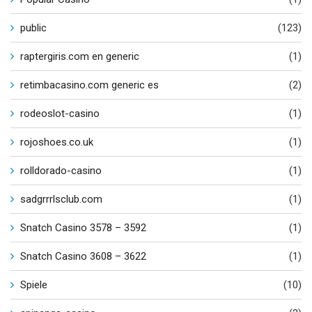
public
(123)
raptergiris.com en generic
(1)
retimbacasino.com generic es
(2)
rodeoslot-casino
(1)
rojoshoes.co.uk
(1)
rolldorado-casino
(1)
sadgrrrlsclub.com
(1)
Snatch Casino 3578 – 3592
(1)
Snatch Casino 3608 – 3622
(1)
Spiele
(10)