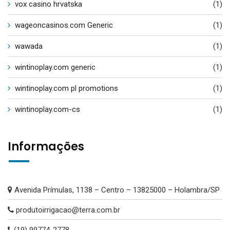
vox casino hrvatska
(1)
wageoncasinos.com Generic
(1)
wawada
(1)
wintinoplay.com generic
(1)
wintinoplay.com pl promotions
(1)
wintinoplay.com-cs
(1)
Informações
Avenida Prímulas, 1138 – Centro – 13825000 – Holambra/SP
produtoirrigacao@terra.com.br