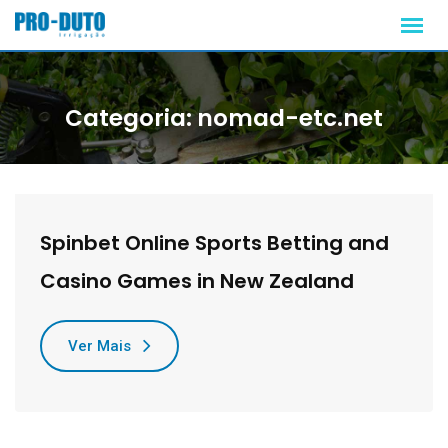
Skip
to
content
Categoria: nomad-etc.net
Spinbet Online Sports Betting and
Casino Games in New Zealand
Ver Mais