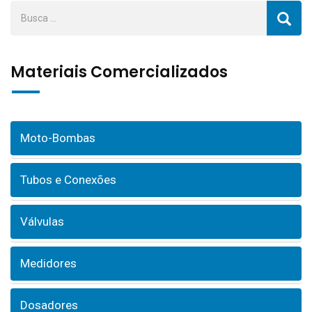
Materiais Comercializados
Moto-Bombas
Tubos e Conexões
Válvulas
Medidores
Dosadores