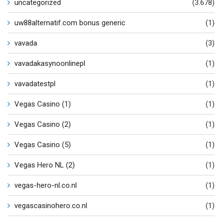
uncategorized
(3.678)
uw88alternatif.com bonus generic
(1)
vavada
(3)
vavadakasynoonlinepl
(1)
vavadatestpl
(1)
Vegas Casino (1)
(1)
Vegas Casino (2)
(1)
Vegas Casino (5)
(1)
Vegas Hero NL (2)
(1)
vegas-hero-nl.co.nl
(1)
vegascasinohero.co.nl
(1)