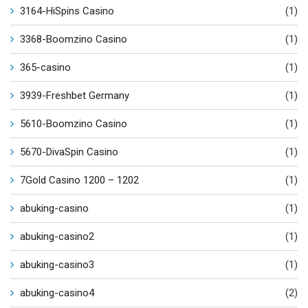
3164-HiSpins Casino
(1)
3368-Boomzino Casino
(1)
365-casino
(1)
3939-Freshbet Germany
(1)
5610-Boomzino Casino
(1)
5670-DivaSpin Casino
(1)
7Gold Casino 1200 – 1202
(1)
abuking-casino
(1)
abuking-casino2
(1)
abuking-casino3
(1)
abuking-casino4
(2)