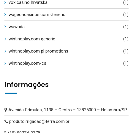
vox casino hrvatska
(1)
wageoncasinos.com Generic
(1)
wawada
(1)
wintinoplay.com generic
(1)
wintinoplay.com pl promotions
(1)
wintinoplay.com-cs
(1)
Informações
Avenida Prímulas, 1138 – Centro – 13825000 – Holambra/SP
produtoirrigacao@terra.com.br