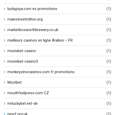
luckyjoya.com es promotions
(1)
mainstreetmilton.org
(1)
marketbosworthbrewery.co.uk
(1)
meilleurs casinos en ligne Arabes – FR
(1)
monixbet-casino
(1)
monixbet-casino3
(1)
monkeyzinocasinos.com fr promotions
(1)
Mostbet
(1)
mouthfeelpress.com CZ
(1)
mrluckybet.net-de
(1)
nesrf.org.uk
(1)