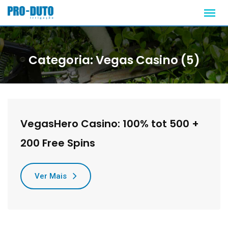
Skip
to
content
Categoria: Vegas Casino (5)
VegasHero Casino: 100% tot 500 +
200 Free Spins
Ver Mais