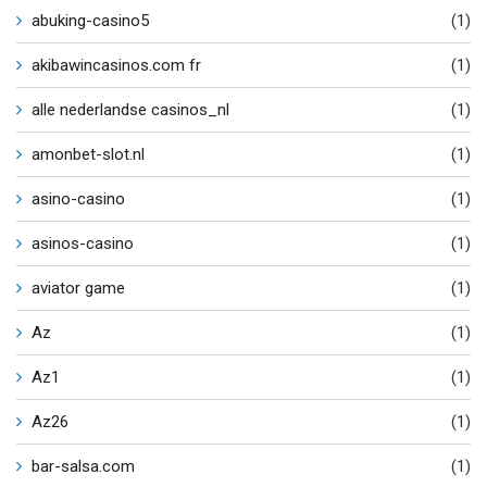
abuking-casino5
(1)
akibawincasinos.com fr
(1)
alle nederlandse casinos_nl
(1)
amonbet-slot.nl
(1)
asino-casino
(1)
asinos-casino
(1)
aviator game
(1)
Az
(1)
Az1
(1)
Az26
(1)
bar-salsa.com
(1)