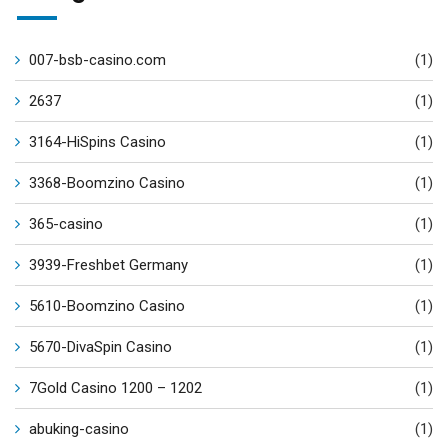
007-bsb-casino.com
(1)
2637
(1)
3164-HiSpins Casino
(1)
3368-Boomzino Casino
(1)
365-casino
(1)
3939-Freshbet Germany
(1)
5610-Boomzino Casino
(1)
5670-DivaSpin Casino
(1)
7Gold Casino 1200 – 1202
(1)
abuking-casino
(1)