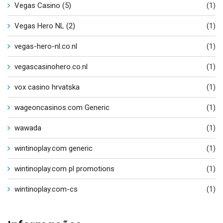
Vegas Casino (5)
(1)
Vegas Hero NL (2)
(1)
vegas-hero-nl.co.nl
(1)
vegascasinohero.co.nl
(1)
vox casino hrvatska
(1)
wageoncasinos.com Generic
(1)
wawada
(1)
wintinoplay.com generic
(1)
wintinoplay.com pl promotions
(1)
wintinoplay.com-cs
(1)