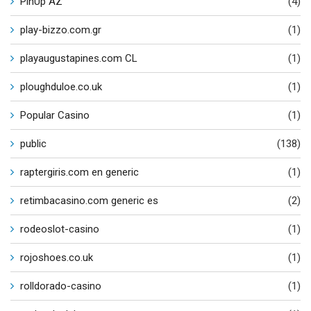
PinUp AZ
(4)
play-bizzo.com.gr
(1)
playaugustapines.com CL
(1)
ploughduloe.co.uk
(1)
Popular Casino
(1)
public
(138)
raptergiris.com en generic
(1)
retimbacasino.com generic es
(2)
rodeoslot-casino
(1)
rojoshoes.co.uk
(1)
rolldorado-casino
(1)