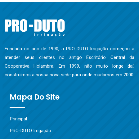
Fundada no ano de 1990, a PRO-DUTO Irrigação começou a
atender seus clientes no antigo Escritório Central da
Cooperativa Holambra. Em 1999, não muito longe daí,
construímos a nossa nova sede para onde mudamos em 2000.
Mapa Do Site
Principal
PRO-DUTO Irrigação