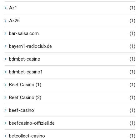
Az1
(1)
Az26
(1)
bar-salsa.com
(1)
bayern1-radioclub.de
(1)
bdmbet-casino
(1)
bdmbet-casino1
(1)
Beef Casino (1)
(1)
Beef Casino (2)
(1)
beef-casino
(1)
beefcasino-offiziell.de
(1)
betcollect-casino
(1)