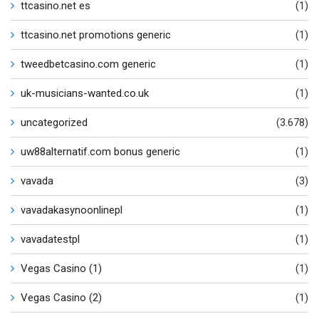
ttcasino.net es
(1)
ttcasino.net promotions generic
(1)
tweedbetcasino.com generic
(1)
uk-musicians-wanted.co.uk
(1)
uncategorized
(3.678)
uw88alternatif.com bonus generic
(1)
vavada
(3)
vavadakasynoonlinepl
(1)
vavadatestpl
(1)
Vegas Casino (1)
(1)
Vegas Casino (2)
(1)