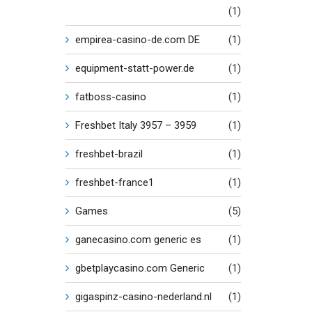
(1)
empirea-casino-de.com DE
(1)
equipment-statt-power.de
(1)
fatboss-casino
(1)
Freshbet Italy 3957 – 3959
(1)
freshbet-brazil
(1)
freshbet-france1
(1)
Games
(5)
ganecasino.com generic es
(1)
gbetplaycasino.com Generic
(1)
gigaspinz-casino-nederland.nl
(1)