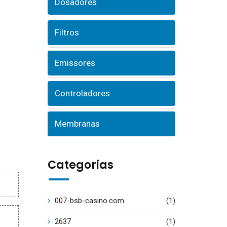
Dosadores
Filtros
Emissores
Controladores
Membranas
Categorias
007-bsb-casino.com
(1)
2637
(1)