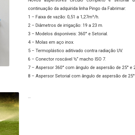
Novos aspersores círculo completo e setorial d
continuação da adquirida linha Pingo da Fabrimar:
1 – Faixa de vazão: 0,51 a 1,27m³/h.
2 – Diâmetros de irrigação: 19 a 23 m.
3 – Modelos disponíveis: 360° e Setorial.
4 – Molas em aço inox.
5 – Termoplástico aditivado contra radiação UV.
6 – Conector roscável ½” macho ISO 7.
7 – Aspersor 360° com ângulo de aspersão de 25° e 
8 – Aspersor Setorial com ângulo de aspersão de 25°
…