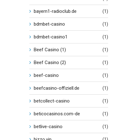
bayern1-radioclub.de
(1)
bdmbet-casino
(1)
bdmbet-casino1
(1)
Beef Casino (1)
(1)
Beef Casino (2)
(1)
beef-casino
(1)
beefcasino-offiziell.de
(1)
betcollect-casino
(1)
beticocasinos.com-de
(1)
betlive-casino
(1)
bizzo.vip
(1)