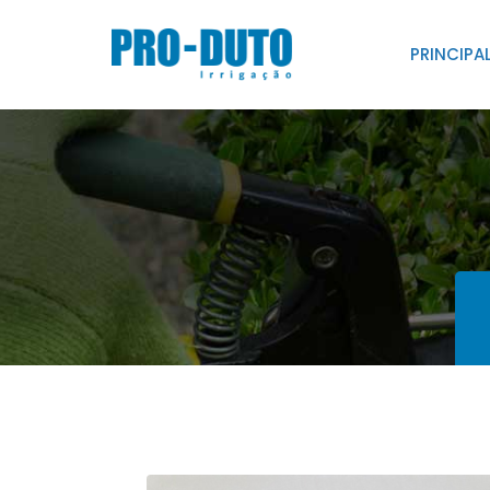
Skip
to
PRINCIPA
content