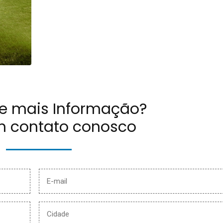
de mais Informação?
m contato conosco