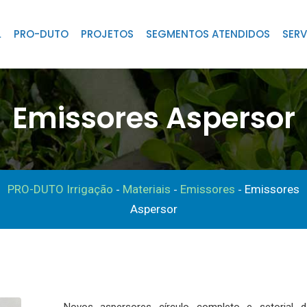
L
PRO-DUTO
PROJETOS
SEGMENTOS ATENDIDOS
SER
Emissores Aspersor
PRO-DUTO Irrigação
Materiais
Emissores
Emissores
-
-
-
Aspersor